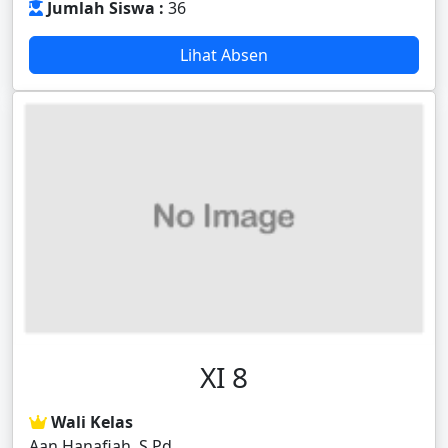
Jumlah Siswa :
36
Lihat Absen
XI 8
Wali Kelas
Aan Hanafiah, S.Pd.