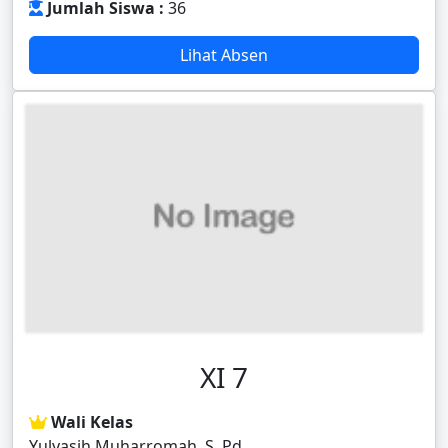
Jumlah Siswa :
36
Lihat Absen
XI 7
Wali Kelas
Yulyasih Muharromah, S. Pd