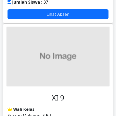
Jumlah Siswa :
37
Lihat Absen
XI 9
Wali Kelas
Sukron Makmun, S.Pd