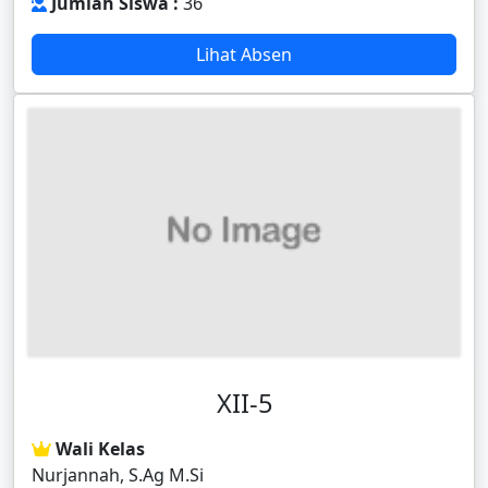
Jumlah Siswa :
36
Lihat Absen
XII-5
Wali Kelas
Nurjannah, S.Ag M.Si