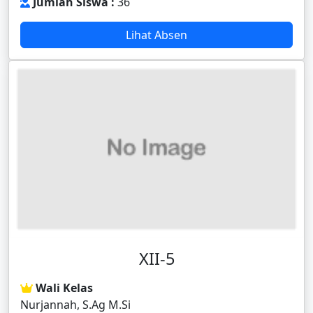
Jumlah Siswa :
36
Lihat Absen
XII-5
Wali Kelas
Nurjannah, S.Ag M.Si